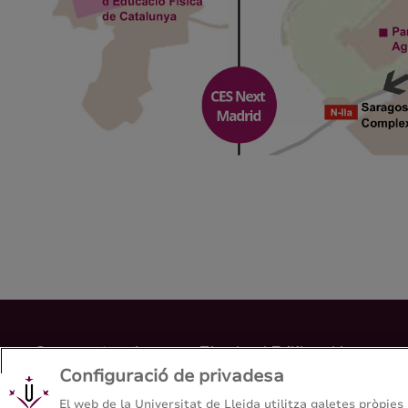
Grau en Arquitectura Tècnica i Edificació
Configuració de privadesa
Escola Politècnica Superior - Universitat de Lleida
El web de la Universitat de Lleida utilitza galetes pròpies