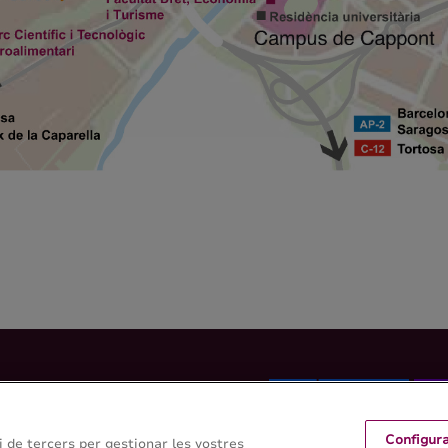
Configur
 i de tercers per gestionar les vostres