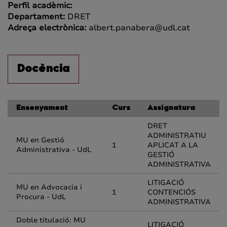
Perfil acadèmic:
Departament:
DRET
Adreça electrònica:
albert.panabera@udl.cat
Docència
Ensenyament
Curs
Assignatura
DRET
ADMINISTRATIU
MU en Gestió
1
APLICAT A LA
Administrativa - UdL
GESTIÓ
ADMINISTRATIVA
LITIGACIÓ
MU en Advocacia i
1
CONTENCIÓS
Procura - UdL
ADMINISTRATIVA
Doble titulació: MU
LITIGACIÓ