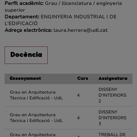
Perfil acadèmic:
Grau / llicenciatura / enginyeria
superior
Departament:
ENGINYERIA INDUSTRIAL I DE
L'EDIFICACIÓ
Adreça electrònica:
laura.herrera@udl.cat
Docència
Ensenyament
Curs
Assignatura
DISSENY
Grau en Arquitectura
4
D'INTERIORS
Tècnica i Edificació - UdL
2
DISSENY
Grau en Arquitectura
4
D'INTERIORS
Tècnica i Edificació - UdL
3
Grau en Arquitectura
TREBALL DE