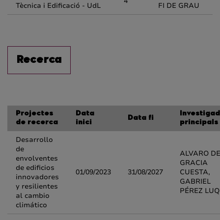
4
Tècnica i Edificació - UdL
FI DE GRAU
Recerca
Projectes
Data
Investiga
Data fi
de recerca
inici
principals
Desarrollo
de
ALVARO D
envolventes
GRACIA
de edificios
01/09/2023
31/08/2027
CUESTA,
innovadores
GABRIEL
y resilientes
PÉREZ LU
al cambio
climático