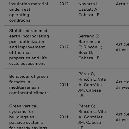
insulation material
2012
Navarro L,
Acta 
under real
Castell A,
operating
Cabeza LF
conditions
Stabilized rammed
earth incorporating
Serrano S;
pcm: optimization
Barreneche
Articl
and improvement
2012
C; Rincón L;
d'inve
of thermal
Boer D;
properties and life
Cabeza LF
cycle assessment
Pérez G,
Behaviour of green
Rincón L, Vila
facades in
Articl
2011
A, González
mediterranean
d'inve
JM, Cabeza
continental climate
LF.
Green vertical
Pérez G;
systems for
Rincón L; Vila
Articl
buildings as
2011
A; González
d'inve
passive systems
JM; Cabeza
for energy savings
LF