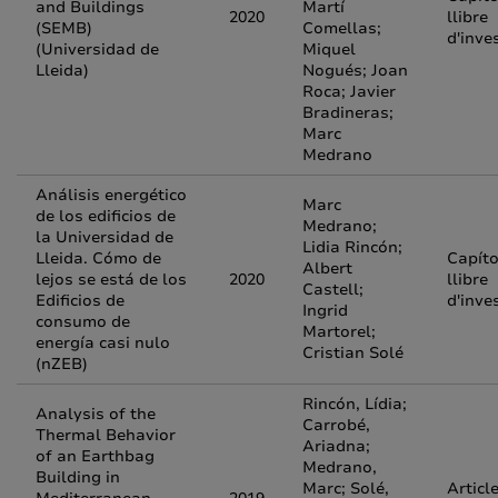
and Buildings
Martí
2020
llibre
(SEMB)
Comellas;
d'inve
(Universidad de
Miquel
Lleida)
Nogués; Joan
Roca; Javier
Bradineras;
Marc
Medrano
Análisis energético
Marc
de los edificios de
Medrano;
la Universidad de
Lidia Rincón;
Lleida. Cómo de
Capíto
Albert
lejos se está de los
2020
llibre
Castell;
Edificios de
d'inve
Ingrid
consumo de
Martorel;
energía casi nulo
Cristian Solé
(nZEB)
Rincón, Lídia;
Analysis of the
Carrobé,
Thermal Behavior
Ariadna;
of an Earthbag
Medrano,
Building in
Marc; Solé,
Articl