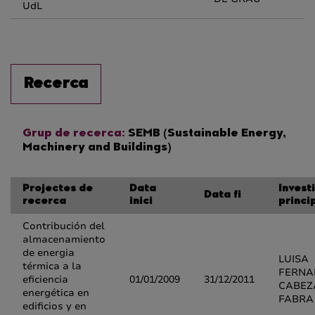
UdL
Recerca
Grup de recerca:
SEMB (Sustainable Energy,
Machinery and Buildings)
Projectes de
Data
Invest
Data fi
recerca
inici
princi
Contribución del
almacenamiento
de energia
LUISA
térmica a la
FERNA
eficiencia
01/01/2009
31/12/2011
CABEZ
energética en
FABRA
edificios y en