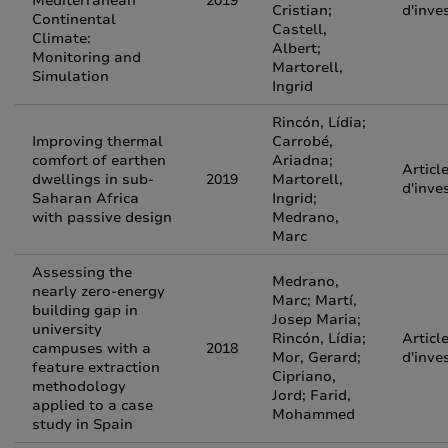
Mediterranean
2019
Cristian;
d'inve
Continental
Castell,
Climate:
Albert;
Monitoring and
Martorell,
Simulation
Ingrid
Rincón, Lídia;
Improving thermal
Carrobé,
comfort of earthen
Ariadna;
Articl
dwellings in sub-
2019
Martorell,
d'inve
Saharan Africa
Ingrid;
with passive design
Medrano,
Marc
Assessing the
Medrano,
nearly zero-energy
Marc; Martí,
building gap in
Josep Maria;
university
Rincón, Lídia;
Articl
campuses with a
2018
Mor, Gerard;
d'inve
feature extraction
Cipriano,
methodology
Jord; Farid,
applied to a case
Mohammed
study in Spain