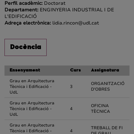
Perfil acadèmic:
Doctorat
Departament:
ENGINYERIA INDUSTRIAL I DE
L'EDIFICACIÓ
Adreça electrònica:
lidia.rincon@udl.cat
Docència
Ensenyament
Curs
Assignatura
Grau en Arquitectura
ORGANITZACIÓ
Tècnica i Edificació -
3
D'OBRES
UdL
Grau en Arquitectura
OFICINA
Tècnica i Edificació -
4
TÈCNICA
UdL
Grau en Arquitectura
TREBALL DE FI
Tècnica i Edificació -
4
DE GRAU