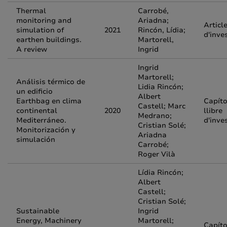
Thermal
Carrobé,
monitoring and
Ariadna;
Articl
simulation of
2021
Rincón, Lídia;
d'inve
earthen buildings.
Martorell,
A review
Ingrid
Ingrid
Martorell;
Análisis térmico de
Lidia Rincón;
un edificio
Albert
Earthbag en clima
Capíto
Castell; Marc
continental
2020
llibre
Medrano;
Mediterráneo.
d'inve
Cristian Solé;
Monitorización y
Ariadna
simulación
Carrobé;
Roger Vilà
Lídia Rincón;
Albert
Castell;
Cristian Solé;
Sustainable
Ingrid
Energy, Machinery
Martorell;
Capíto