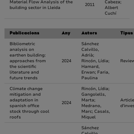
Material Flow Analysis of the
Cabeza;
2011
building sector in Lleida
Albert
Cuchí
Publicacions
Any
Autors
Tipus
Bibliometric
Sánchez
analysis on
Calvillo,
earthen building:
Adrià;
approaches from
2024
Rincón, Lídia;
Revie
the scientific
Hamard,
literature and
Erwan; Faria,
future trends
Paulina
Climate change
Rincón, Lídia;
mitigation and
Gangolells,
adaptation in
Marta;
Articl
2024
spanish office
Medrano,
d'inve
stock through cool
Marc; Casals,
roofs
Miquel
Sánchez
Calvillo,