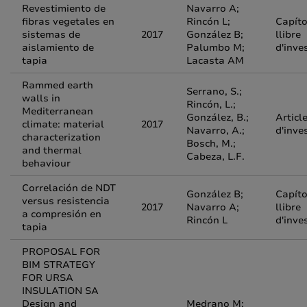
Revestimiento de
Navarro A;
fibras vegetales en
Rincón L;
Capíto
sistemas de
2017
González B;
llibre
aislamiento de
Palumbo M;
d'inve
tapia
Lacasta AM
Rammed earth
Serrano, S.;
walls in
Rincón, L.;
Mediterranean
González, B.;
Articl
climate: material
2017
Navarro, A.;
d'inve
characterization
Bosch, M.;
and thermal
Cabeza, L.F.
behaviour
Correlación de NDT
González B;
Capíto
versus resistencia
2017
Navarro A;
llibre
a compresión en
Rincón L
d'inve
tapia
PROPOSAL FOR
BIM STRATEGY
FOR URSA
INSULATION SA
Design and
Medrano M;