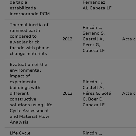
de tapia
Fernández
estabilizada
AI, Cabeza LF
incorporando PCM
Thermal inertia of
Rincón L,
rammed earth
Serrano S,
compared to
2012
Castell A,
Acta 
alveolar brick
Pérez G,
facade with phase
Cabeza LF
change materials
Evaluation of the
environmental
impact of
experimental
Rincón L,
buildings with
Castell A,
different
2012
Pérez G, Solé
Acta 
constructive
C, Boer D,
solutions using Life
Cabeza LF
Cycle Assessment
and Material Flow
Analysis
Life Cycle
Rincón L,