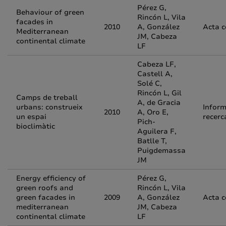
Pérez G,
Behaviour of green
Rincón L, Vila
facades in
2010
A, González
Acta 
Mediterranean
JM, Cabeza
continental climate
LF
Cabeza LF,
Castell A,
Solé C,
Rincón L, Gil
Camps de treball
A, de Gracia
urbans: construeix
Inform
2010
A, Oro E,
un espai
recerc
Pich-
bioclimàtic
Aguilera F,
Batlle T,
Puigdemassa
JM
Energy efficiency of
Pérez G,
green roofs and
Rincón L, Vila
green facades in
2009
A, González
Acta 
mediterranean
JM, Cabeza
continental climate
LF