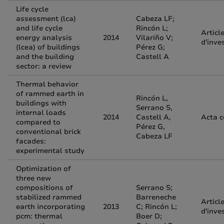
Life cycle
assessment (lca)
Cabeza LF;
and life cycle
Rincón L;
Articl
energy analysis
2014
Vilariño V;
d'inve
(lcea) of buildings
Pérez G;
and the building
Castell A
sector: a review
Thermal behavior
of rammed earth in
Rincón L,
buildings with
Serrano S,
internal loads
2014
Castell A,
Acta 
compared to
Pérez G,
conventional brick
Cabeza LF
facades:
experimental study
Optimization of
three new
compositions of
Serrano S;
stabilized rammed
Barreneche
Articl
earth incorporating
2013
C; Rincón L;
d'inve
pcm: thermal
Boer D;