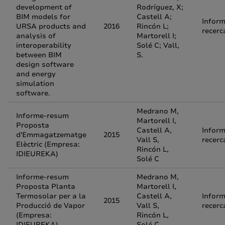
development of
Rodríguez, X;
BIM models for
Castell A;
Inform
URSA products and
2016
Rincón L;
recerc
analysis of
Martorell I;
interoperability
Solé C; Vall,
between BIM
S.
design software
and energy
simulation
software.
Medrano M,
Informe-resum
Martorell I,
Proposta
Castell A,
Inform
d'Emmagatzematge
2015
Vall S,
recerc
Elèctric (Empresa:
Rincón L,
IDIEUREKA)
Solé C
Informe-resum
Medrano M,
Proposta Planta
Martorell I,
Termosolar per a la
Castell A,
Inform
2015
Producció de Vapor
Vall S,
recerc
(Empresa:
Rincón L,
IDIEUREKA)
Solé C.