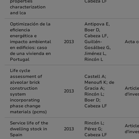
properties
Cabeza LF
characterization
and lca
Optimización de la
Antipova E,
eficiencia
Boer D,
energética e
Cabeza LF,
impacto ambiental
2013
Guillén-
Acta 
en edificios: caso
Gosálbez G,
de una vivienda en
Jiménez L,
Portugal
Rincón L
Life cycle
assessment of
Castell A;
alveolar brick
Menoufi K; de
construction
Gracia A;
Articl
2013
system
Rincón L;
d'inve
incorporating
Boer D;
phase change
Cabeza LF
materials (pcms)
Service life of the
Rincón L;
Articl
dwelling stock in
2013
Pérez G;
d'inve
Spain
Cabeza LF