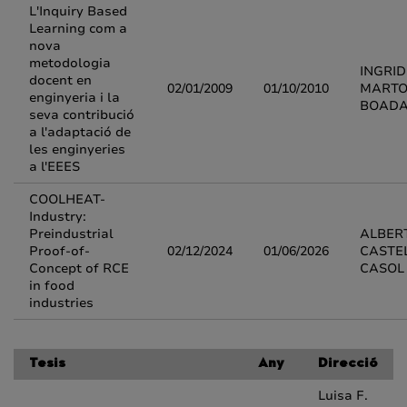
L'Inquiry Based
Learning com a
nova
metodologia
INGRID
docent en
02/01/2009
01/10/2010
MARTO
enginyeria i la
BOAD
seva contribució
a l'adaptació de
les enginyeries
a l'EEES
COOLHEAT-
Industry:
Preindustrial
ALBER
Proof-of-
02/12/2024
01/06/2026
CASTE
Concept of RCE
CASOL
in food
industries
Tesis
Any
Direcció
Luisa F.