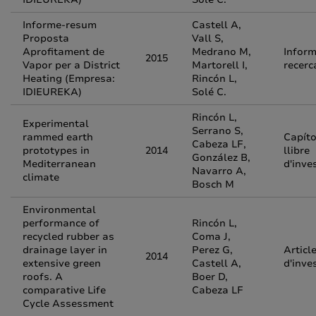
Informe-resum
Castell A,
Proposta
Vall S,
Aprofitament de
Medrano M,
Inform
2015
Vapor per a District
Martorell I,
recerc
Heating (Empresa:
Rincón L,
IDIEUREKA)
Solé C.
Rincón L,
Experimental
Serrano S,
rammed earth
Capíto
Cabeza LF,
prototypes in
2014
llibre
González B,
Mediterranean
d'inve
Navarro A,
climate
Bosch M
Environmental
performance of
Rincón L,
recycled rubber as
Coma J,
drainage layer in
Perez G,
Articl
2014
extensive green
Castell A,
d'inve
roofs. A
Boer D,
comparative Life
Cabeza LF
Cycle Assessment