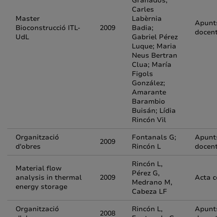
Granados;
Carles
Master
Labèrnia
Apunt
Bioconstrucció ITL-
2009
Badia;
docen
UdL
Gabriel Pérez
Luque; Maria
Neus Bertran
Clua; María
Figols
González;
Amarante
Barambio
Buisán; Lídia
Rincón Vil
Organització
Fontanals G;
Apunt
2009
d'obres
Rincón L
docen
Rincón L,
Material flow
Pérez G,
analysis in thermal
2009
Acta 
Medrano M,
energy storage
Cabeza LF
Organització
Rincón L,
Apunt
2008