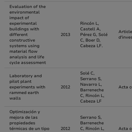
Evaluation of the
environmental
impact of
experimental
Rincón L,
buildings with
Castell A,
Articl
different
2013
Pérez G, Solé
d'inve
constructive
C, Boer D,
systems using
Cabeza LF.
material flow
analysis and life
cycle assessment
Solé C,
Laboratory and
Serrano S,
pilot plant
Navarro L,
experiments with
2012
Acta 
Barreneche
rammed earth
C, Rincón L,
walls
Cabeza LF
Optimización y
mejora de las
Serrano S,
propiedades
Barreneche
térmicas de un tipo
2012
C, Rincón L,
Acta 