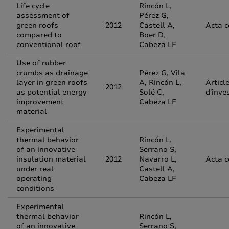
Life cycle
Rincón L,
assessment of
Pérez G,
green roofs
2012
Castell A,
Acta 
compared to
Boer D,
conventional roof
Cabeza LF
Use of rubber
crumbs as drainage
Pérez G, Vila
layer in green roofs
A, Rincón L,
Articl
2012
as potential energy
Solé C,
d'inve
improvement
Cabeza LF
material
Experimental
thermal behavior
Rincón L,
of an innovative
Serrano S,
insulation material
2012
Navarro L,
Acta 
under real
Castell A,
operating
Cabeza LF
conditions
Experimental
thermal behavior
Rincón L,
of an innovative
Serrano S,