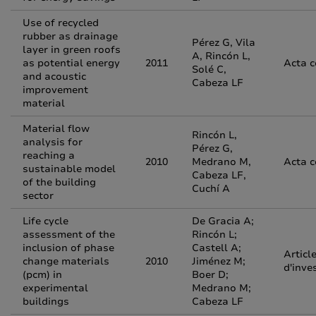
Use of recycled
rubber as drainage
Pérez G, Vila
layer in green roofs
A, Rincón L,
as potential energy
2011
Acta 
Solé C,
and acoustic
Cabeza LF
improvement
material
Material flow
Rincón L,
analysis for
Pérez G,
reaching a
2010
Medrano M,
Acta 
sustainable model
Cabeza LF,
of the building
Cuchí A
sector
Life cycle
De Gracia A;
assessment of the
Rincón L;
inclusion of phase
Castell A;
Articl
change materials
2010
Jiménez M;
d'inve
(pcm) in
Boer D;
experimental
Medrano M;
buildings
Cabeza LF