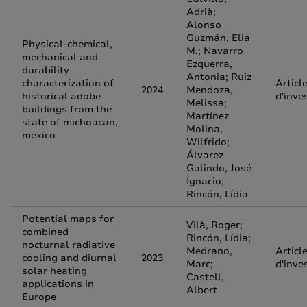
Adrià;
Alonso
Guzmán, Elia
Physical-chemical,
M.; Navarro
mechanical and
Ezquerra,
durability
Antonia; Ruiz
characterization of
Articl
2024
Mendoza,
historical adobe
d'inve
Melissa;
buildings from the
Martínez
state of michoacan,
Molina,
mexico
Wilfrido;
Álvarez
Galindo, José
Ignacio;
Rincón, Lídia
Potential maps for
Vilà, Roger;
combined
Rincón, Lídia;
nocturnal radiative
Medrano,
Articl
cooling and diurnal
2023
Marc;
d'inve
solar heating
Castell,
applications in
Albert
Europe