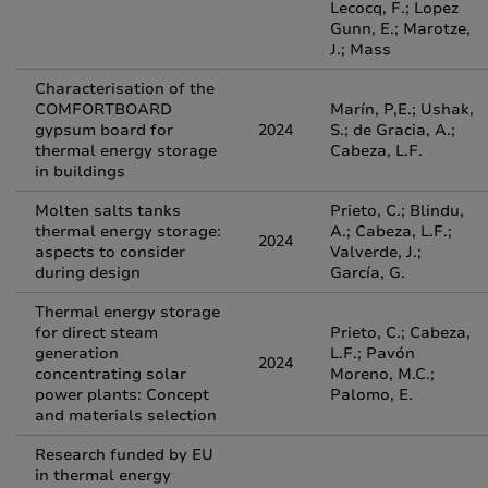
Lecocq, F.; Lopez
Gunn, E.; Marotze,
J.; Mass
Characterisation of the
COMFORTBOARD
Marín, P,E.; Ushak,
gypsum board for
2024
S.; de Gracia, A.;
thermal energy storage
Cabeza, L.F.
in buildings
Molten salts tanks
Prieto, C.; Blindu,
thermal energy storage:
A.; Cabeza, L.F.;
2024
aspects to consider
Valverde, J.;
during design
García, G.
Thermal energy storage
for direct steam
Prieto, C.; Cabeza,
generation
L.F.; Pavón
2024
concentrating solar
Moreno, M.C.;
power plants: Concept
Palomo, E.
and materials selection
Research funded by EU
in thermal energy