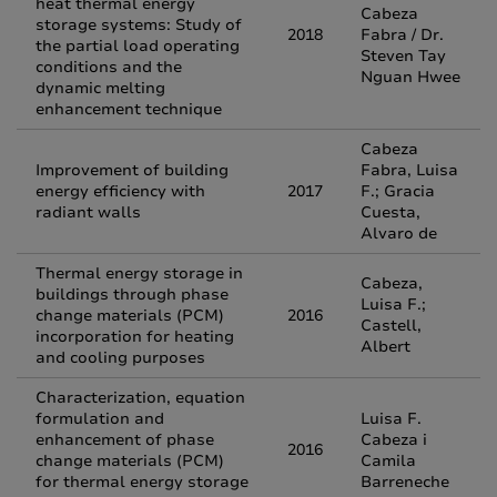
heat thermal energy
Cabeza
storage systems: Study of
2018
Fabra / Dr.
the partial load operating
Steven Tay
conditions and the
Nguan Hwee
dynamic melting
enhancement technique
Cabeza
Improvement of building
Fabra, Luisa
energy efficiency with
2017
F.; Gracia
radiant walls
Cuesta,
Alvaro de
Thermal energy storage in
Cabeza,
buildings through phase
Luisa F.;
change materials (PCM)
2016
Castell,
incorporation for heating
Albert
and cooling purposes
Characterization, equation
formulation and
Luisa F.
enhancement of phase
Cabeza i
2016
change materials (PCM)
Camila
for thermal energy storage
Barreneche