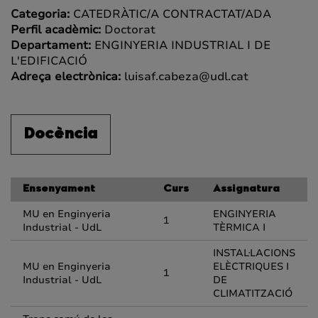
Categoria:
CATEDRÀTIC/A CONTRACTAT/ADA
Perfil acadèmic:
Doctorat
Departament:
ENGINYERIA INDUSTRIAL I DE
L'EDIFICACIÓ
Adreça electrònica:
luisaf.cabeza@udl.cat
Docència
Ensenyament
Curs
Assignatura
MU en Enginyeria
ENGINYERIA
1
Industrial - UdL
TÈRMICA I
INSTAL·LACIONS
MU en Enginyeria
ELÈCTRIQUES I
1
Industrial - UdL
DE
CLIMATITZACIÓ