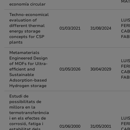
MAT
economía circular
Techno-economical
evaluation of
LUI
different thermal
FE
01/03/2021
31/08/2024
energy storage
CAB
concepts for CSP
FAB
plants
Metamaterials
Engineered Design
LUI
of MOFs for Ultra-
FE
efficient and
01/05/2026
30/04/2029
CAB
Sustainable
FAB
Adsorption-based
Hydrogen storage
Estudi de
possibilitats de
millora en la
termotransferència
i en els efectes de
LUI
corrosió, fatiga i
FE
01/06/2000
31/05/2001
estabilitat dels
CAB