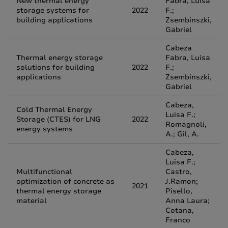
New thermal energy
Fabra, Luisa
storage systems for
2022
F.;
building applications
Zsembinszki,
Gabriel
Cabeza
Thermal energy storage
Fabra, Luisa
solutions for building
2022
F.;
applications
Zsembinszki,
Gabriel
Cabeza,
Cold Thermal Energy
Luisa F.;
Storage (CTES) for LNG
2022
Romagnoli,
energy systems
A.; Gil, A.
Cabeza,
Luisa F.;
Multifunctional
Castro,
optimization of concrete as
J.Ramon;
2021
thermal energy storage
Pisello,
material
Anna Laura;
Cotana,
Franco