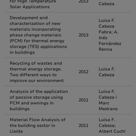
for High Temperature
2013
Cabeza
Solar Applications
Development and
Luisa F.
characterization of new
Cabeza
materials incorporating
Fabra; A.
phase change materials
2013
Inés
(PCM) for thermal energy
Fernández
storage (TES) applications
Renna
in buildings
Recycling of wastes and
thermal energy storage.
Luisa F.
2012
Two different ways to
Cabeza
improve our environment
Analysis of the application
Luisa F.
of passive storage using
Cabeza i
2011
PCM and awnings in
Marc
buildings
Medrano
Material Flow Analysis of
Luisa F.
the building sector in
2011
Cabeza;
Lleida
Albert Cuchí