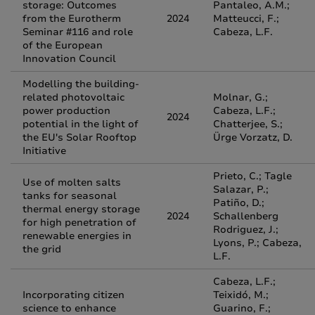
storage: Outcomes
Pantaleo, A.M.;
from the Eurotherm
2024
Matteucci, F.;
Seminar #116 and role
Cabeza, L.F.
of the European
Innovation Council
Modelling the building-
related photovoltaic
Molnar, G.;
power production
Cabeza, L.F.;
2024
potential in the light of
Chatterjee, S.;
the EU's Solar Rooftop
Ürge Vorzatz, D.
Initiative
Prieto, C.; Tagle
Use of molten salts
Salazar, P.;
tanks for seasonal
Patiño, D.;
thermal energy storage
2024
Schallenberg
for high penetration of
Rodriguez, J.;
renewable energies in
Lyons, P.; Cabeza,
the grid
L.F.
Cabeza, L.F.;
Incorporating citizen
Teixidó, M.;
science to enhance
Guarino, F.;