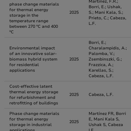
Martínez, F.R.;
phase change materials
Borri, E.; Ushak,
for thermal energy
2025
S.; Mani Kala, S.;
storage in the
Prieto, C.; Cabeza,
temperature range
L.F.
between 270 ºC and 400
ºC
Borri, E.;
Environmental impact
Charalampidis, A.;
of an innovative solar-
Palomba, V.;
biomass hybrid system
2025
Zsembinszki, G.;
for residential
Frazzica, A.;
applications
Karellas, S.;
Cabeza, L.F.
Cost-effective latent
thermal energy storage
2025
Cabeza, L.F.
for refurbishment and
retrofitting of buildings
Phase change materials
Martínez FR, Borri
for thermal energy
E, Mani Kala S,
2025
storage in industrial
Ushak S, Cabeza
applications
LF