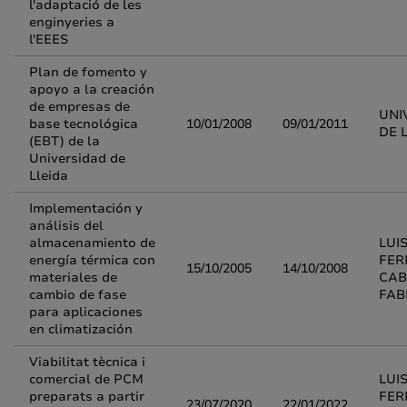
l'adaptació de les
enginyeries a
l'EEES
Plan de fomento y
apoyo a la creación
de empresas de
UNI
base tecnológica
10/01/2008
09/01/2011
DE 
(EBT) de la
Universidad de
Lleida
Implementación y
análisis del
almacenamiento de
LUI
energía térmica con
FE
15/10/2005
14/10/2008
materiales de
CAB
cambio de fase
FAB
para aplicaciones
en climatización
Viabilitat tècnica i
comercial de PCM
LUI
preparats a partir
FE
23/07/2020
22/01/2022