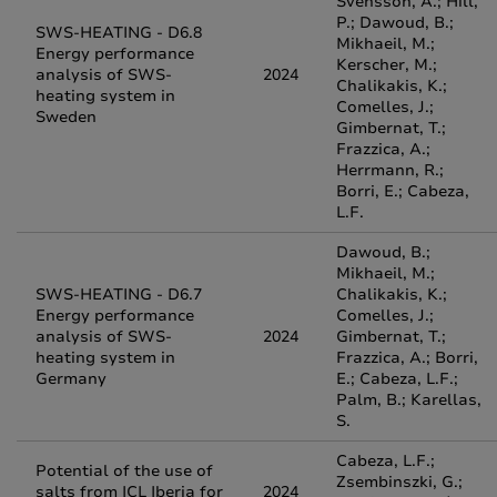
Svensson, A.; Hill,
P.; Dawoud, B.;
SWS-HEATING - D6.8
Mikhaeil, M.;
Energy performance
Kerscher, M.;
analysis of SWS-
2024
Chalikakis, K.;
heating system in
Comelles, J.;
Sweden
Gimbernat, T.;
Frazzica, A.;
Herrmann, R.;
Borri, E.; Cabeza,
L.F.
Dawoud, B.;
Mikhaeil, M.;
SWS-HEATING - D6.7
Chalikakis, K.;
Energy performance
Comelles, J.;
analysis of SWS-
2024
Gimbernat, T.;
heating system in
Frazzica, A.; Borri,
Germany
E.; Cabeza, L.F.;
Palm, B.; Karellas,
S.
Cabeza, L.F.;
Potential of the use of
Zsembinszki, G.;
salts from ICL Iberia for
2024