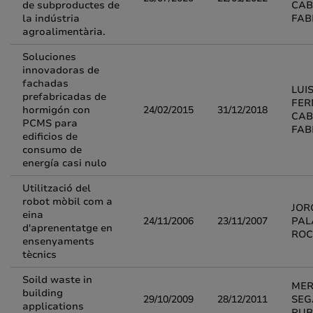
de subproductes de
CAB
la indústria
FAB
agroalimentària.
Soluciones
innovadoras de
fachadas
LUI
prefabricadas de
FE
hormigón con
24/02/2015
31/12/2018
CAB
PCMS para
FAB
edificios de
consumo de
energía casi nulo
Utilització del
robot mòbil com a
JOR
eina
24/11/2006
23/11/2007
PAL
d'aprenentatge en
RO
ensenyaments
tècnics
Soild waste in
MER
building
29/10/2009
28/12/2011
SEG
applications
RUB