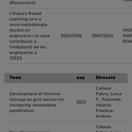
(Resconfort)
L'Inquiry Based
Learning com a
nova metodologia
docent en
ING
enginyeria i la seva
30/01/2009
29/07/2010
MAR
contribució a
BO
l'adaptació de les
enginyeries a
l'EEES
Tesis
Any
Direcció
Cabeza
Development of thermal
Fabra, Luisa
storage as grid service for
F.; Palomba,
2023
increasing renewables
Valeria;
penetration
Frazzica,
Andrea
Cabeza