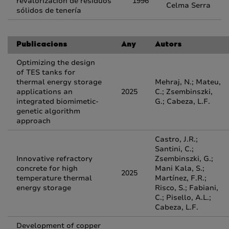
revalorización de residuos
1996
Celma Serra
sólidos de tenería
Publicacions
Any
Autors
Optimizing the design
of TES tanks for
thermal energy storage
Mehraj, N.; Mateu,
applications an
2025
C.; Zsembinszki,
integrated biomimetic-
G.; Cabeza, L.F.
genetic algorithm
approach
Castro, J.R.;
Santini, C.;
Innovative refractory
Zsembinszki, G.;
concrete for high
Mani Kala, S.;
2025
temperature thermal
Martínez, F.R.;
energy storage
Risco, S.; Fabiani,
C.; Pisello, A.L.;
Cabeza, L.F.
Development of copper