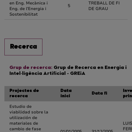
en Eng. Mecànica i
TREBALL DE FI
5
Eng. de l'Energia i
DE GRAU
Sostenibilitat
Recerca
Grup de recerca:
Grup de Recerca en Energia i
Intel·ligència Artificial - GREiA
Projectes de
Data
Inv
Data fi
recerca
inici
pri
Estudio de
viabilidad sobre la
utilización de
materiales de
LUI
cambio de fase
FE
01/01/2005
31/12/2005