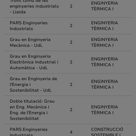
Tronc comú de les
ENGINYERIA
enginyeries industrials
2
TÈRMICA I
- Lleida
PARS Enginyeries
ENGINYERIA
2
Industrials
TÈRMICA I
Grau en Enginyeria
ENGINYERIA
2
Mecànica - UdL
TÈRMICA I
Grau en Enginyeria
ENGINYERIA
Electrònica Industrial i
2
TÈRMICA I
Automàtica - UdL
Grau en Enginyeria de
ENGINYERIA
l'Energia i
2
TÈRMICA I
Sostenibilitat - UdL
Doble titulació: Grau
en Eng. Mecànica i
ENGINYERIA
2
Eng. de l'Energia i
TÈRMICA I
Sostenibilitat
PARS Enginyeries
CONSTRUCCIÓ
4
Industrials
SOSTENIBLE I