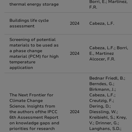
Borri, E.; Martínez,
thermal energy storage
F.R.
Buildings life cycle
2024
Cabeza, L.F.
assessment
Screening of potential
materials to be used as
Cabeza, L.F.; Borri,
a phase change
2024
E., Martinez
material (PCM) for high
Alcocer, F.R.
temperature
application
Bednar Friedl, B.;
Berndes, G.;
Birkmann, J.;
The Next Frontier for
Cabeza, L.F.;
Climate Change
Creutzig, F.;
Science. Insights from
Dering, D.;
the authors ofthe IPCC
2024
Diessling, W.;
6th Assessment Report
Kreibiehl, S.; Krey,
on knowledge gaps and
V.; Drinner, G.;
priorities for research
Langhans, S.D.;