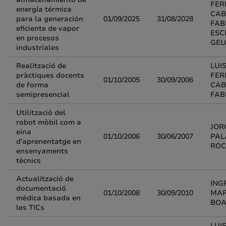
FE
energía térmica
CAB
para la generación
01/09/2025
31/08/2028
FAB
eficiente de vapor
ESC
en procesos
GEL
industriales
Realització de
LUI
pràctiques docents
FE
01/10/2005
30/09/2006
de forma
CAB
semipresencial
FAB
Utilització del
robot mòbil com a
JOR
eina
01/10/2006
30/06/2007
PAL
d'aprenentatge en
RO
ensenyaments
tècnics
Actualització de
ING
documentació
01/10/2008
30/09/2010
MAR
mèdica basada en
BO
les TICs
LUI