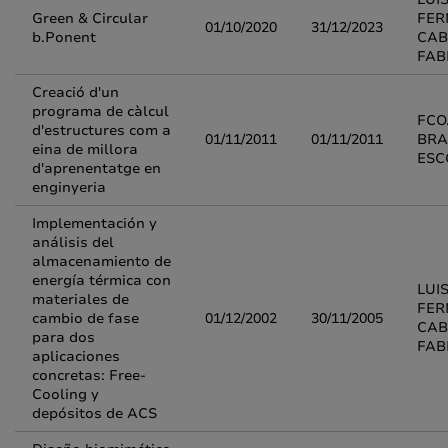
Green & Circular
FE
01/10/2020
31/12/2023
b.Ponent
CAB
FAB
Creació d'un
programa de càlcul
FCO
d'estructures com a
01/11/2011
01/11/2011
BRA
eina de millora
ESC
d'aprenentatge en
enginyeria
Implementación y
análisis del
almacenamiento de
energía térmica con
LUI
materiales de
FE
cambio de fase
01/12/2002
30/11/2005
CAB
para dos
FAB
aplicaciones
concretas: Free-
Cooling y
depósitos de ACS