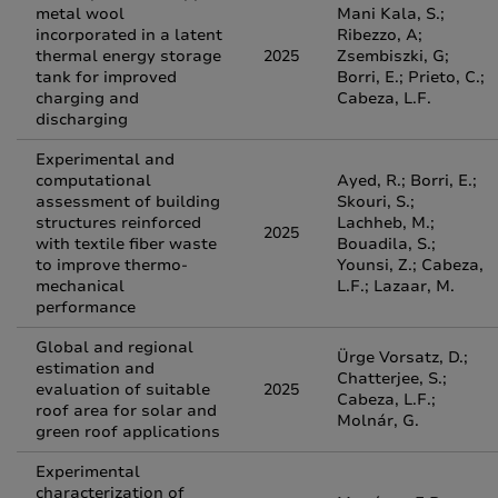
metal wool
Mani Kala, S.;
incorporated in a latent
Ribezzo, A;
thermal energy storage
2025
Zsembiszki, G;
tank for improved
Borri, E.; Prieto, C.;
charging and
Cabeza, L.F.
discharging
Experimental and
computational
Ayed, R.; Borri, E.;
assessment of building
Skouri, S.;
structures reinforced
Lachheb, M.;
2025
with textile fiber waste
Bouadila, S.;
to improve thermo-
Younsi, Z.; Cabeza,
mechanical
L.F.; Lazaar, M.
performance
Global and regional
Ürge Vorsatz, D.;
estimation and
Chatterjee, S.;
evaluation of suitable
2025
Cabeza, L.F.;
roof area for solar and
Molnár, G.
green roof applications
Experimental
characterization of