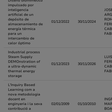
Diseño biomimético
impulsado por
inteligencia
JOS
artificial de un
ARG
depósito de
ROM
01/12/2022
30/11/2024
almacenamiento de
FE
energía térmica
CAB
para un
FAB
intercambio de
calor óptimo
Industrial process
Steam Supply
LUI
DEMOnstration of
FE
01/12/2023
30/11/2026
a ultra-dynamic
CAB
thermal energy
FAB
storage
L'Inquiry Based
Learning com a
nova metodologia
docent en
ING
enginyeria i la seva
02/01/2009
01/10/2010
MAR
contribució a
BO