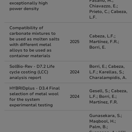
Fasano, M.;
exceptionally high
Chiavazzo, E.;
power density
Prieto, C.; Cabeza,
L.F.
Compatibility of
carbonate mixtures to
Cabeza, L.F.;
be used as molten salts
2025
Martínez, F.R.;
with different metal
Borri, E.
alloys to be used as
container materials
SolBio-Rev - D7.2 Life
Borri, E.; Cabeza,
cycle costing (LCC)
2024
L.F.; Karellas, S.;
analysis report
Charalampidis, A.
HYBRIDplus - D3.4 Final
Gesell, S.; Cabeza,
selection of metal wool
2024
L.F.; Borri, E.;
for the system
Martínez, F.R.
experimental testing
Gunasekara, S.;
Maqbool, H.;
Palm, B.;