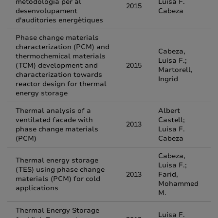
metodologia per al
Luisa F.
2015
desenvolupament
Cabeza
d'auditories energètiques
Phase change materials
characterization (PCM) and
Cabeza,
thermochemical materials
Luisa F.;
(TCM) development and
2015
Martorell,
characterization towards
Ingrid
reactor design for thermal
energy storage
Thermal analysis of a
Albert
ventilated facade with
Castell;
2013
phase change materials
Luisa F.
(PCM)
Cabeza
Cabeza,
Thermal energy storage
Luisa F.;
(TES) using phase change
2013
Farid,
materials (PCM) for cold
Mohammed
applications
M.
Thermal Energy Storage
Luisa F.