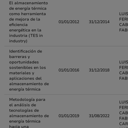
El almacenamiento
de energía térmica
como herramienta
LUI
de mejora de la
FE
01/01/2012
31/12/2014
eficiencia
CAB
energética en la
FAB
industria (TES in
industry)
Identificación de
barreras y
oportunidades
LUI
sostenibles en los
FE
01/01/2016
31/12/2018
materiales y
CAB
aplicaciones del
FAB
almacenamiento de
energía térmica
Metodología para
LUI
el análisis de
FE
tecnologías de
CAB
almacenamiento de
01/01/2019
31/08/2022
FAB
energía térmica
CAR
hacia una