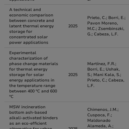
A technical and
economic comparison
Prieto, C.; Borri, E.;
between concrete and
Pavon Moreno,
latent thermal energy
2025
M.C.; Zsembinszki,
storage for
G.; Cabeza, L.F.
concentrated solar
power applications
Experimental
characterization of
phase change materials
Martínez, F.R.;
for thermal energy
Borri, E.; Ushak,
storage for solar
2025
S.; Mani Kala, S.;
energy applications in
Prieto, C.; Cabeza,
the temperature range
L.F.
between 400 ºC and 600
ºC
MSW incineration
Chimenos, J.M.;
bottom ash-based
Cuspoca, F.;
alkali-activated binders
Maldonado
as an eco-efficient
Alameda, A.;
alternative for urban
2025