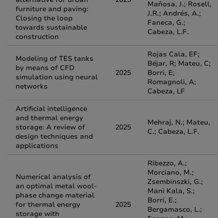
Mañosa, J.; Rosell,
furniture and paving:
J.R.; Andrés, A.;
Closing the loop
Faneca, G.;
towards sustainable
Cabeza, L.F.
construction
Rojas Cala, EF;
Modeling of TES tanks
Béjar, R; Mateu, C;
by means of CFD
2025
Borri, E;
simulation using neural
Romagnoli, A;
networks
Cabeza, LF
Artificial intelligence
and thermal energy
Mehraj, N.; Mateu,
storage: A review of
2025
C.; Cabeza, L.F.
design techniques and
applications
Ribezzo, A.;
Morciano, M.;
Numerical analysis of
Zsembinszki, G.;
an optimal metal wool-
Mani Kala, S.;
phase change material
Borri, E.;
for thermal energy
2025
Bergamasco, L.;
storage with