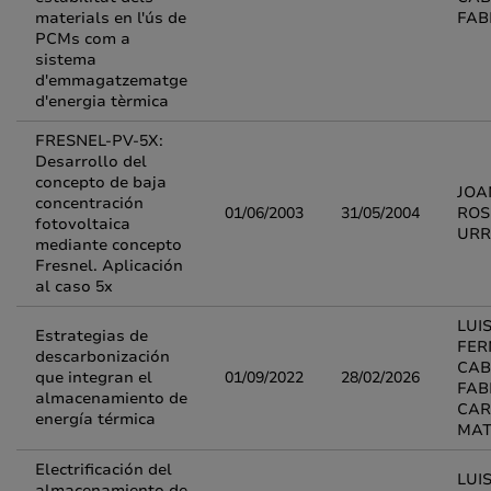
materials en l'ús de
FAB
PCMs com a
sistema
d'emmagatzematge
d'energia tèrmica
FRESNEL-PV-5X:
Desarrollo del
concepto de baja
JOA
concentración
01/06/2003
31/05/2004
ROS
fotovoltaica
URR
mediante concepto
Fresnel. Aplicación
al caso 5x
LUI
Estrategias de
FE
descarbonización
CAB
que integran el
01/09/2022
28/02/2026
FAB
almacenamiento de
CAR
energía térmica
MAT
Electrificación del
LUI
almacenamiento de